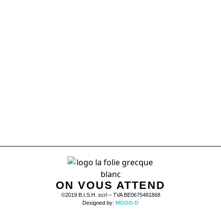
ON VOUS ATTEND
©2019 B.I.S.H. scrl – TVA BE0675481868
Designed by:
MOOD-D