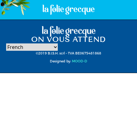
ON VOUS ATTEND
©2019 B.I.S.H. scrl – TVA BE0675481868
Designed by:
MOOD-D