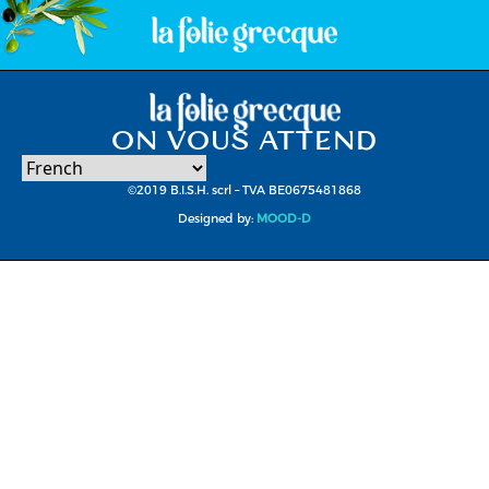
ON VOUS ATTEND
©2019 B.I.S.H. scrl – TVA BE0675481868
Designed by:
MOOD-D